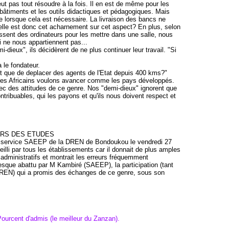
eut pas tout résoudre à la fois. Il en est de même pour les
bâtiments et les outils didactiques et pédagogiques. Mais
lorsque cela est nécessaire. La livraison des bancs ne
e est donc cet acharnement sur cet aspect? En plus, selon
sent des ordinateurs pour les mettre dans une salle, nous
i ne nous appartiennent pas...
dieux", ils décidèrent de ne plus continuer leur travail. "Si
a le fondateur.
est que de deplacer des agents de l'Etat depuis 400 kms?"
utres Africains voulons avancer comme les pays développés.
c des attitudes de ce genre. Nos "demi-dieux" ignorent que
contribuables, qui les payons et qu'ils nous doivent respect et
URS DES ETUDES
le service SAEEP de la DREN de Bondoukou le vendredi 27
illi par tous les établissements car il donnait de plus amples
administratifs et montrait les erreurs fréquemment
anesque abattu par M Kambiré (SAEEP), la participation (tant
REN) qui a promis des échanges de ce genre, sous son
Pourcent d'admis (le meilleur du Zanzan).