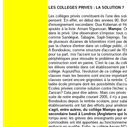
LES COLLEGES PRIVES : LA SOLUTION ?
Les collèges privés constituent-ils l'une des s
pensent. En effet, en début des années 90, Bo
d'enseignement secondaire: Dua Kobenan et Hon
ajoutés à la liste: Amani N'guessan,
Mampo
, O
dans le privé. Une observation s'impose: tous 
comme Sandégué, Tabagne, Sapli-Sépingo, Taou
de plusieurs dizaines de kilomètres n'ont pas de c
pas la chance d'entrer dans un collège public,
A Bondoukou, comme structure d'accueil de l'Etat
pour sa part, mis l'accent sur la construction d
périphériques pour résoudre le problème de clas
construction sont en panne. C'est le cas du co
les élèves orientés dans cet établissement par 
collège. Aujourd'hui, l'évolution de ce collège es
classes mais les besoins sont encore importants
classes seront encore grignotées à la rentrée.
ladite école primaire dont les possibilités d'accu
Ecoles privées comme solution contre l'échec sc
Zanzan? Cela peut être admis. Mais ces privés t
suite de notre enquête courant 2005, il n'y a p
Bondoukou depuis la rentrée scolaire, pour sala
établissements ont fait des efforts pour améliore
s'agit, entre autres, du collège Mampo qui 
secondaire basé à Londres (Angleterre qui lu
rompu avec les grèves des enseignants pour ent
commodités ont été apportées au fonctionnement
renforcé en qualifié. Enfin, le collège Amani N