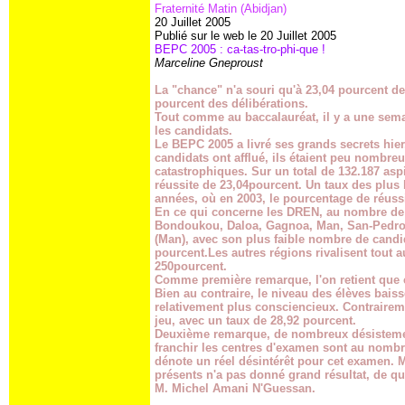
Fraternité Matin (Abidjan)
20 Juillet 2005
Publié sur le web le 20 Juillet 2005
BEPC 2005 : ca-tas-tro-phi-que !
Marceline Gneproust
La "chance" n'a souri qu'à 23,04 pourcent de
pourcent des délibérations.
Tout comme au baccalauréat, il y a une sem
les candidats.
Le BEPC 2005 a livré ses grands secrets hier
candidats ont afflué, ils étaient peu nombreux
catastrophiques. Sur un total de 132.187 asp
réussite de 23,04pourcent. Un taux des plus b
années, où en 2003, le pourcentage de réussi
En ce qui concerne les DREN, au nombre de d
Bondoukou, Daloa, Gagnoa, Man, San-Pedro
(Man), avec son plus faible nombre de candida
pourcent.Les autres régions rivalisent tout a
250pourcent.
Comme première remarque, l'on retient que 
Bien au contraire, le niveau des élèves bai
relativement plus consciencieux. Contraireme
jeu, avec un taux de 28,92 pourcent.
Deuxième remarque, de nombreux désistement
franchir les centres d'examen sont au nombre
dénote un réel désintérêt pour cet examen. 
présents n'a pas donné grand résultat, de qu
M. Michel Amani N'Guessan.