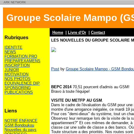
ARK NETWORK
Groupe Scolaire Mampo (GS
Home
|
Livre d'Or
|
Contact
Rubriques
LES NOUVELLES DU GROUPE SCOLAIRE 
IDENTITE
NEWS
FORMATION PRO
PREPAR'EXAMENS
INSCRIPTION
Post
by
Groupe Scolaire Mampo - GSM Bondo
JUNIOR
MOTIVATION
NOS PHOTOS
EQUIVALENCE DIP
BEPC 2014
70,51 pourcent d'admis au GSM!
SPONSORING
Bravo à toute l'équipe!
PUBLICATIONS
VISITE DU METFP AU GSM
.
Dans le cadre de l'évaluation du GSM pour une é
montre d'une arrogance inégalée, ce mardi 19 j
Liens
Pour ces "demi-dieux" du système, tout un chacu
Observez leur remarque lors de la visite de la s
NOTRE ENFANCE
appartiennent?" Et ces mêmes de demander, à la
GSM Bondoukou
classe car une salle de classe a des bancs. O
Nouvelles du pays
Toute structure a des priorités. Nos routes sont