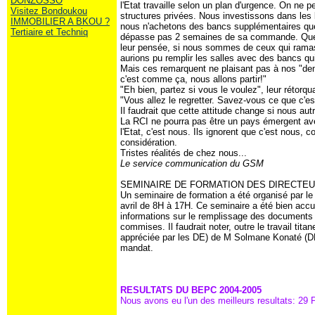
DONZOSSO
l'Etat travaille selon un plan d'urgence. On ne p
Visitez Bondoukou
structures privées. Nous investissons dans les 
IMMOBILIER A BKOU ?
nous n'achetons des bancs supplémentaires que 
Tertiaire et Techniq
dépasse pas 2 semaines de sa commande. Quell
leur pensée, si nous sommes de ceux qui ramas
aurions pu remplir les salles avec des bancs qu
Mais ces remarquent ne plaisant pas à nos "demi-
c'est comme ça, nous allons partir!"
"Eh bien, partez si vous le voulez", leur rétorqu
"Vous allez le regretter. Savez-vous ce que c'
Il faudrait que cette attitude change si nous a
La RCI ne pourra pas être un pays émergent ave
l'Etat, c'est nous. Ils ignorent que c'est nous, 
considération.
Tristes réalités de chez nous...
Le service communication du GSM
SEMINAIRE DE FORMATION DES DIRECTE
Un seminaire de formation a été organisé par 
avril de 8H à 17H. Ce seminaire a été bien accue
informations sur le remplissage des documents 
commises. Il faudrait noter, outre le travail tit
appréciée par les DE) de M Solmane Konaté (D
mandat.
RESULTATS DU BEPC 2004-2005
Nous avons eu l'un des meilleurs resultats: 29 