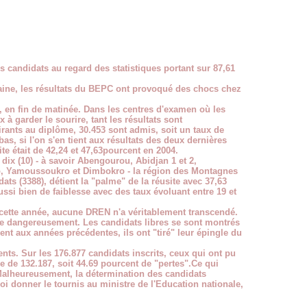
s candidats au regard des statistiques portant sur 87,61
aine, les résultats du BEPC ont provoqué des chocs chez
, en fin de matinée. Dans les centres d'examen où les
 à garder le sourire, tant les résultats sont
irants au diplôme, 30.453 sont admis, soit un taux de
as, si l'on s'en tient aux résultats des deux dernières
te était de 42,24 et 47,63pourcent en 2004.
ix (10) - à savoir Abengourou, Abidjan 1 et 2,
, Yamoussoukro et Dimbokro - la région des Montagnes
ts (3388), détient la "palme" de la réusite avec 37,63
ussi bien de faiblesse avec des taux évoluant entre 19 et
cette année, aucune DREN n'a véritablement transcendé.
sse dangereusement. Les candidats libres se sont montrés
nt aux années précédentes, ils ont "tiré" leur épingle du
s. Sur les 176.877 candidats inscrits, ceux qui ont pu
 de 132.187, soit 44.69 pourcent de "pertes".Ce qui
Malheureusement, la détermination des candidats
oi donner le tournis au ministre de l'Education nationale,