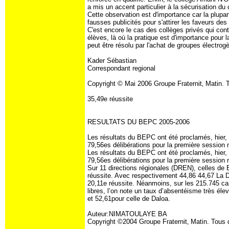
a mis un accent particulier à la sécurisation du
Cette observation est d'importance car la plupar
fausses publicités pour s'attirer les faveurs des 
C'est encore le cas des collèges privés qui con
élèves, là où la pratique est d'importance pour 
peut être résolu par l'achat de groupes électro
Kader Sébastian
Correspondant regional
Copyright © Mai 2006 Groupe Fraternit‚ Matin. 
35,49e réussite
RESULTATS DU BEPC 2005-2006
Les résultats du BEPC ont été proclamés, hier, 
79,56es délibérations pour la première sessio
Les résultats du BEPC ont été proclamés, hier, 
79,56es délibérations pour la première sessio
Sur 11 directions régionales (DREN), celles de
réussite. Avec respectivement 44,86 44,67 La 
20,11e réussite. Néanmoins, sur les 215.745 can
libres, l’on note un taux d’absentéisme très élev
et 52,61pour celle de Daloa.
Auteur:NIMATOULAYE BA
Copyright ©2004 Groupe Fraternit‚ Matin. Tous 