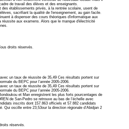
 cadre de travail des élèves et des enseignants.
t des établissements privés, à la rentrée scolaire, usent de
élèves, sacrifiant la qualité de l'enseignement, au gain facile.
tinuent à dispenser des cours théoriques d'informatique aux
la réussite aux examens. Alors que le manque d'électricité
gènes.
Tous droits réservés.
avec un taux de réussite de 35,49 Ces résultats portent sur
n normale du BEPC pour l’année 2005-2006.
avec un taux de réussite de 35,49 Ces résultats portent sur
n normale du BEPC pour l’année 2005-2006.
 Bondoukou et Man enregistrent les plus forts pourcentages de
DREN de San-Pedro se retrouve au bas de l’échelle avec
didats inscrits dont 157.863 officiels et 57.882 candidats
é. Qui oscille entre 23,53our la direction régionale d’Abidjan 2
droits réservés.