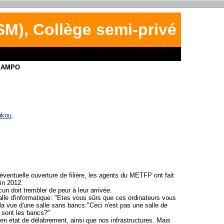
M), Collège semi-privé
MAMPO
ukou
.
ventuelle ouverture de filière, les agents du METFP ont fait
uin 2012.
n doit trembler de peur à leur arrivée.
alle d'informatique: "Etes vous sûrs que ces ordinateurs vous
 vue d'une salle sans bancs:"Ceci n'est pas une salle de
ù sont les bancs?"
 en état de délabrement, ainsi que nos infrastructures. Mais