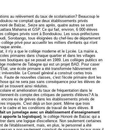
olutions au relèvement du taux de scolarisation? Beaucoup le
ndoukou ne comptait que deux établissements privés
oré de Balzac. Seize ans après, quatre autres se sont
uattara Mahama et GSP. Ce qui fait, environ, 6 000 élèves
ces collèges privés sont à Bondoukou. Les sous-préfectures
di, Sorobango, tous éloignées du chef-lieu de département
ollège privé pour accueillir les milliers d'enfants qui n'ont
 chaque année.
, il n'y a que le collège moderne et le Lycée. La mairie a,
'écoles primaires dans chaque quartier et dans les villages
ses boutiques qui se posait en 1989. Les collèges publics en
llège moderne de Tabagne qui est un projet BAD. Pour caser
l'Etat, une école primaire a été transformée hâtivement en
t irréversible. Le Conseil général a construit certes trois
. Faute de nouvelles classes, c'est l'école primaire dont les
 Chose qui ne sera pas sans conséquence pour les élèves de
eil se trouvent ainsi réduites.
olaire et amélioration du taux de fréquentation dans le
iennent-ils compte des critiques de parents d'élèves? A la
as encore eu de grèves dans les établissements privés de
ires impayés. C'est déjà un bon point. Même que trois
r le cadre et les conditions de travail de leurs élèves.
Il
a fait un jumelage avec un établissement d'enseignement
i apporte la logistique)
, le collège Honoré de Balzac qui a
rer dans une logique d'excellence. Non seulement certaines
 de l'établissement, mais, en plus, le personnel a été
'Guessan a non seulement construit de nouveaux locaux mais il